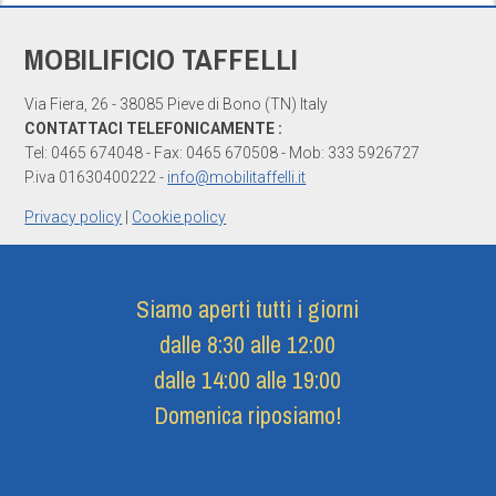
MOBILIFICIO TAFFELLI
Via Fiera, 26 - 38085 Pieve di Bono (TN) Italy
CONTATTACI TELEFONICAMENTE :
Tel: 0465 674048 - Fax: 0465 670508 - Mob: 333 5926727
P.iva 01630400222 -
info@mobilitaffelli.it
Privacy policy
|
Cookie policy
Siamo aperti tutti i giorni
dalle 8:30 alle 12:00
dalle 14:00 alle 19:00
Domenica riposiamo!