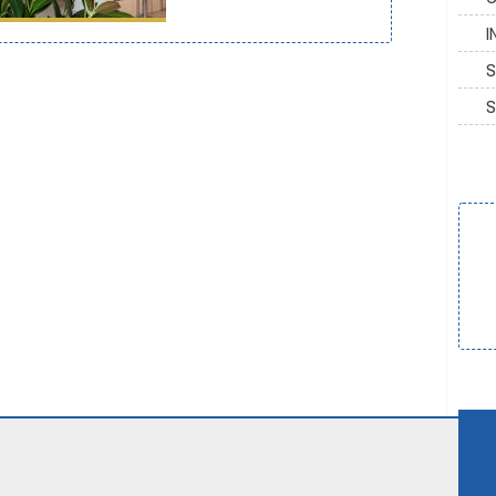
I
S
S